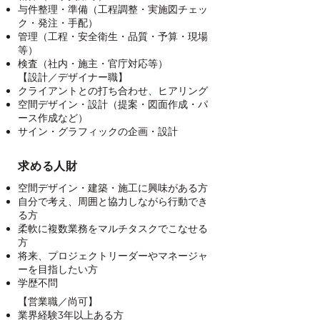
与件整理・準備（工程調整・実施図チェッ
ク・発注・手配）
管理（工程・安全衛生・品質・予算・現場
等）
​検査（社内・施主・官庁対応等）
【設計／デザイナー職】
クライアントとの打ち合わせ、ヒアリング
空間デザイン・設計（提案・図面作成・パ
ース作成など）
サイン・グラフィックの企画・設計
求める人財
空間デザイン・建築・施工に興味がある方
自分で考え、周囲と協力しながら行動でき
る方​
柔軟に複数業務をマルチタスクでこなせる
方
将来、プロジェクトリーダーやマネージャ
ーを目指したい方
​学歴不問
【営業職／尚可】
業界経験3年以上ある方