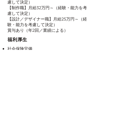
慮して決定）
【制作職】月給32万円～（経験・能力を考
慮して決定）
【設計／デザイナー職】月給25万円～（経
験・能力を考慮して決定）
賞与あり（年2回／業績による）
福利厚生
社会保険完備
交通費支給（上限あり）
各種資格手当
年1回健康診断
社内イベント（親睦会／社員旅行／ゴルフ
など※全て自由参加）
休日・休暇
完全週休2日制（原則、土・日）
​祝日、GW・夏季・年末年始、年次有給休
暇
​慶弔・特別休暇 他
勤務地
東京都大田区／愛知県一宮市／在宅